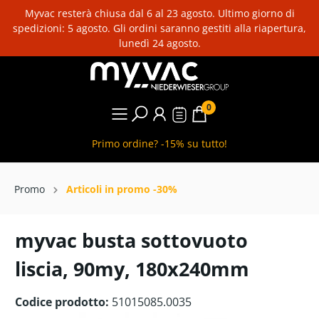
Myvac resterà chiusa dal 6 al 23 agosto. Ultimo giorno di
spedizioni: 5 agosto. Gli ordini saranno gestiti alla riapertura,
lunedì 24 agosto.
0
Primo ordine? -15% su tutto!
Promo
Articoli in promo -30%
myvac busta sottovuoto
liscia, 90my, 180x240mm
Codice prodotto:
51015085.0035