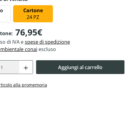
to
Cartone
24 PZ
76,95€
rtone:
so di IVA e
spese di spedizione
ambientale conai
escluso
Aggiungi al carrello
rticolo alla promemoria