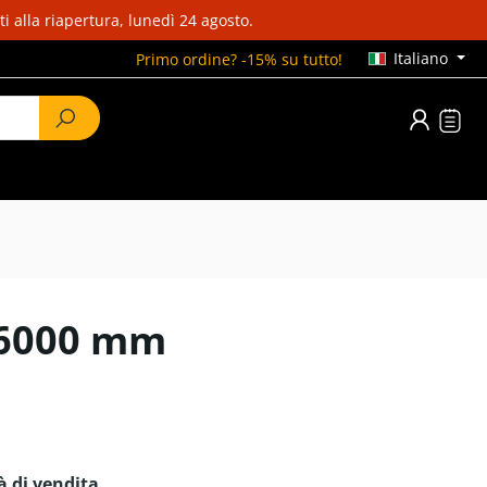
i alla riapertura, lunedì 24 agosto.
Italiano
Primo ordine? -15% su tutto!
0x6000 mm
tà di vendita