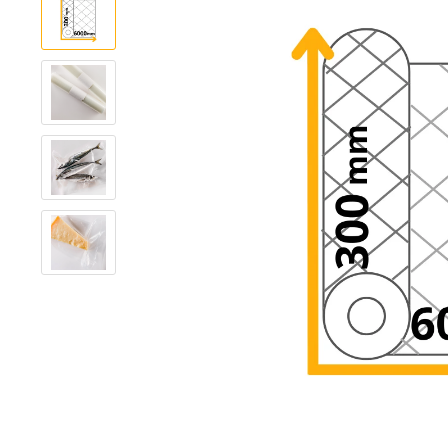
Alusterix
Papertouch
Black
White