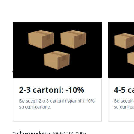
Codice prodotto:
58020100.0002