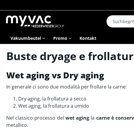
Vakuumbeutel
Promo
Kontakt
Glatte
Erste Bestellung?
Strukturierte
Ersparnis bei Wahl
Buste dryage e frollatur
Vakuumbeutel
-15% auf alles!
Vakuumbeutel
des Kartons
70 my
Beutel
Wet aging vs Dry aging
90 my
Rollen
145 my
In generale ci sono due modalità per frollare la carne:
170 my
200 my
Dry aging, la frollatura a secco
Wet aging, la frollatura a umido
Bedruckte
Nel classico processo del
wet aging
la
carne è conserv
Vakuumbeutel
metallico.
Tyrol