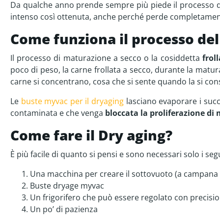
Da qualche anno prende sempre più piede il processo del 
Alusterix
intenso così ottenuta, anche perché perde completament
Papertouch
Black
Come funziona il processo de
White
Il processo di maturazione a secco o la cosiddetta
froll
poco di peso, la carne frollata a secco, durante la matu
carne si concentrano, cosa che si sente quando la si c
Le
buste myvac per il dryaging
lasciano evaporare i succ
contaminata e che venga
bloccata la proliferazione di 
Come fare il Dry aging?
È più facile di quanto si pensi e sono necessari solo i se
Una macchina per creare il sottovuoto (a campana 
Buste dryage myvac
Un frigorifero che può essere regolato con precisio
Un po’ di pazienza