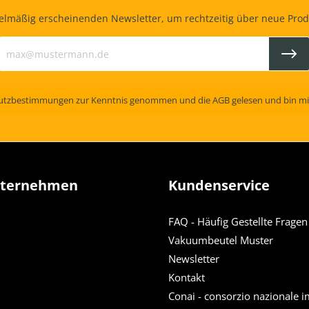
gelmäßig erscheinenden Newsletter, um rechtzeitig über neue Pro
utzbestimmungen
zur Kenntnis genommen und die
AGB
gelesen und bin mi
nternehmen
Kundenservice
FAQ - Häufig Gestellte Fragen
Vakuumbeutel Muster
Newsletter
Kontakt
Conai - consorzio nazionale i