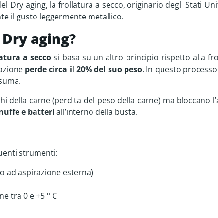
Dry aging, la frollatura a secco, originario degli Stati Uni
e il gusto leggermente metallico.
l Dry aging?
atura a secco
si basa su un altro principio rispetto alla f
razione
perde circa il 20% del suo peso
. In questo processo 
onsuma.
hi della carne (perdita del peso della carne) ma bloccano l’
muffe e batteri
all’interno della busta.
guenti strumenti:
o ad aspirazione esterna)
ne tra 0 e +5 ° C