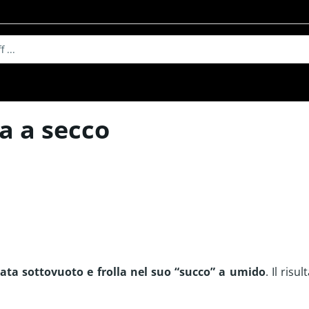
Kochbeutel für
Mengenrabatt
Recycelbare Beutel
a a secco
Sous-Vide Küche
Glatte Recycle-Beutel
Strukturierte Recycle-
Glatte Kochbeutel
Beutel
Strukturierte Kochbeutel
ata sottovuoto e frolla nel suo “succo” a umido
. Il ris