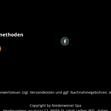
methoden
ehrwertsteuer zzgl.
Versandkosten
und ggf. Nachnahmegebühren, w
Copyright by
Niederwieser Spa
Headquarters: via Vurza 12, 39055 St. Jakob Leifers (BZ) - Italien