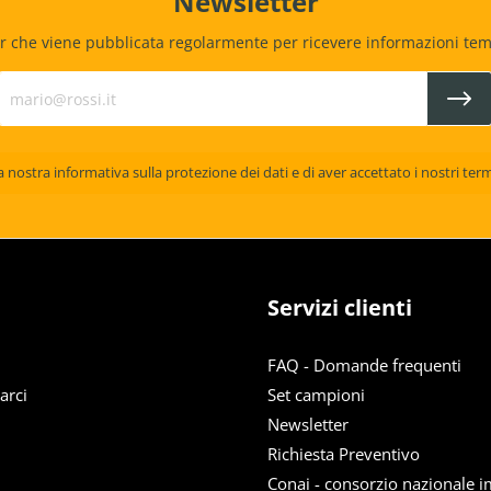
Newsletter
r che viene pubblicata regolarmente per ricevere informazioni temp
la nostra
informativa sulla protezione dei dati
e di aver accettato i nostri
term
Servizi clienti
FAQ - Domande frequenti
arci
Set campioni
Newsletter
Richiesta Preventivo
Conai - consorzio nazionale i