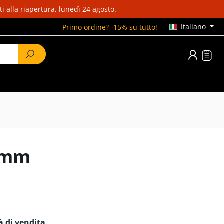
i alla riapertura, lunedì 24 agosto.
Italiano
Primo ordine? -15% su tutto!
00mm
tà di vendita