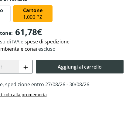
to
Cartone
1.000 PZ
61,78€
rtone:
so di IVA e
spese di spedizione
ambientale conai
escluso
Aggiungi al carrello
e, spedizione entro 27/08/26 - 30/08/26
rticolo alla promemoria