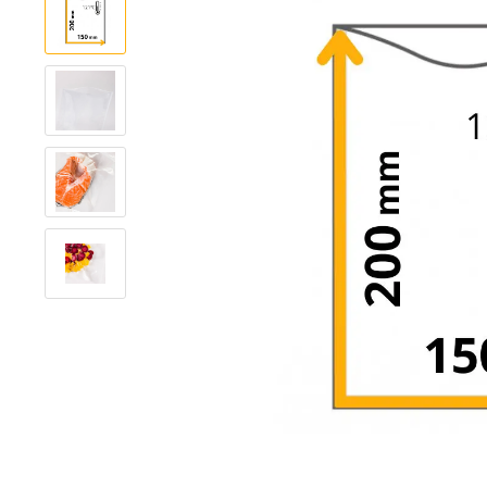
Alusterix
Papertouch
Black
White