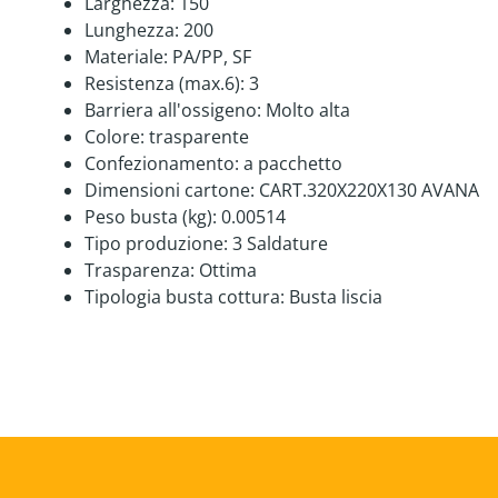
Larghezza:
150
Lunghezza:
200
Materiale:
PA/PP
, SF
Resistenza (max.6):
3
Barriera all'ossigeno:
Molto alta
Colore:
trasparente
Confezionamento:
a pacchetto
Dimensioni cartone:
CART.320X220X130 AVANA
Peso busta (kg):
0.00514
Tipo produzione:
3 Saldature
Trasparenza:
Ottima
Tipologia busta cottura:
Busta liscia